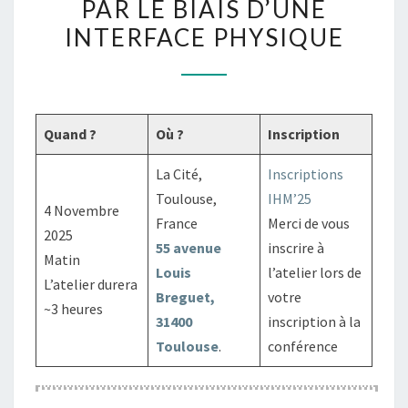
PAR LE BIAIS D’UNE
DES
INTERFACE PHYSIQUE
INTERACTIONS
AVEC
DES
PAPYRUS
Quand ?
Où ?
Inscription
NUMÉRIQUES
PAR
La Cité,
Inscriptions
LE
Toulouse,
IHM’25
4 Novembre
BIAIS
France
Merci de vous
2025
D’UNE
55 avenue
inscrire à
Matin
INTERFACE
Louis
l’atelier lors de
L’atelier durera
PHYSIQUE
Breguet,
votre
~3 heures
31400
inscription à la
Toulouse
.
conférence