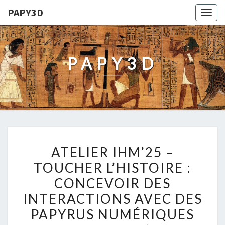
PAPY3D
Togg
navig
PAPY3D
ATELIER
ATELIER IHM’25 –
IHM’25
TOUCHER L’HISTOIRE :
–
CONCEVOIR DES
TOUCHER
L’HISTOIRE
INTERACTIONS AVEC DES
:
PAPYRUS NUMÉRIQUES
CONCEVOIR